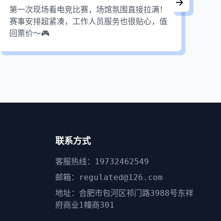
第一次现场看电竞比赛，场馆氛围直接拉满！
这
赛事安排超紧凑，工作人员服务也很贴心，值
过
回票价～🎮
暂
～
联系方式
客服热线：19732462549
邮箱：regulated@126.com
地址：合肥市包河区祁门路3988号东祥
府商业1幢商301