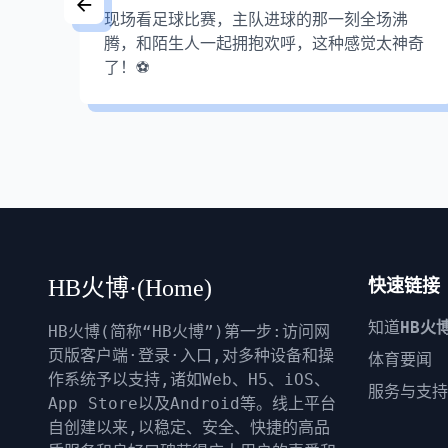
了！
现场看足球比赛，主队进球的那一刻全场沸
围燃
腾，和陌生人一起拥抱欢呼，这种感觉太神奇
了！⚽
HB火博·(Home)
快速链接
知道
HB火
HB火博(简称“HB火博”)第一步:访问网
页版客户端·登录·入口,对多种设备和操
体育要闻
作系统予以支持,诸如Web、H5、iOS、
服务与支持
App Store以及Android等。线上平台
自创建以来,以稳定、安全、快捷的高品