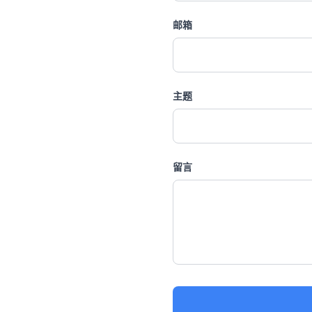
邮箱
主题
留言