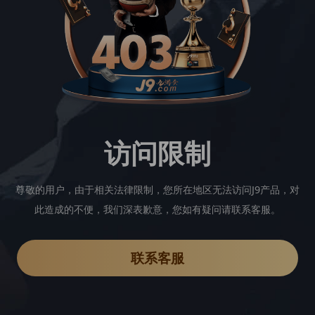
访问限制
尊敬的用户，由于相关法律限制，您所在地区无法访问J9产品，对
此造成的不便，我们深表歉意，您如有疑问请联系客服。
联系客服